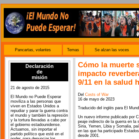
Pancartas, volantes
Temas
Se alzan las voces
Cómo la muerte s
Declaración
de
impacto reverber
misión
9/11 en la salud
21 de agosto de 2015
Del
Costs of War
El Mundo no Puede Esperar
16 de mayo de 2023
moviliza a las personas que
viven en Estados Unidos a
Traducido del inglés para El Mu
repudiar y parar la guerra contra
el mundo y también la represión
Un nuevo informe publicado por Co
y la tortura llevadas a cabo por
peaje indirecto de la guerra en la
el gobierno estadounidense.
Siria, Yemen, Libia y Somalia, pa
Actuamos, sin importar el
en las que ha participado Estados
partido político que esté en el
desde 2001.
poder, para denunciar los