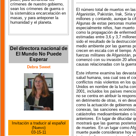
crímenes de nuestro gobierno,
sean los crímenes de guerra o
El número total de muertos en las
la sistemática encarcelación en
Afganistán, Pakistán, Irak, Siria
masas, y para anteponer la
millones y contando, aunque la ci
humanidad y el planeta.
Algunas de estas personas murie
especialmente niños, han muerto p
como la propagación de enfermeda
estimadas entre 3,6 y 3,7 millone
sido el resultado de la destrucció
medio ambiente por las guerras po
Del directora nacional de
crecen en escala con el tiempo. 
El Mundo No Puede
fuerzas militares de Afganistán, p
Esperar
comenzó con su invasión 20 años 
causas relacionadas con la guerr
Debra Sweet
Este informe examina las devasta
salud humana, sea cual sea el com
conflictos más violentos en los q
Unidos en nombre de la lucha cont
2001, incluidos los países menci
no se centra en atribuir la respon
en detrimento de otras, ni en dese
como la actuación de gobiernos aut
conexas, las sanciones económica
catástrofes medioambientales o l
anteriores. En lugar de dilucidar 
mostrará que las guerras posterio
Invitación a traducir al español
de muertes. En un lugar como Afga
(Nuevo)
muerte puede considerarse hoy en 
03-15-11