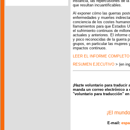
instancia, las repercusiones de l
que resultan incuantificables.
Al exponer cómo las guerras post
enfermedades y muertes indirectas
conciencia de los costes humanos
llamamientos para que Estados Uni
el sufrimiento continuos de millo
actuales y anteriores. El inform
y poco reconocidas de la guerra 
grupos, en particular las mujeres 
impactos continuos.
LEER EL INFORME COMPLETO
RESUMEN EJECUTIVO
> (en ing
¡Hazte voluntario para traducir 
manda un correo electrónico a 
"voluntario para traducción" en
¡El mundo
E-mail:
espa