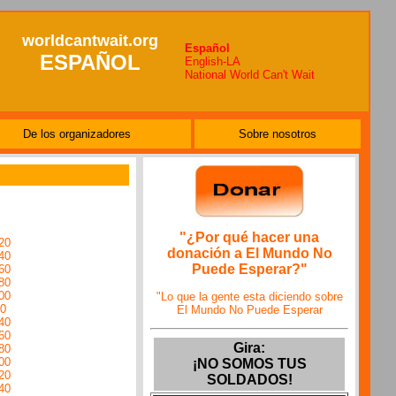
worldcantwait.org
Español
ESPAÑOL
English-LA
National World Can't Wait
De los organizadores
Sobre nosotros
"¿Por qué hacer una
20
donación a El Mundo No
40
Puede Esperar?"
60
80
00
"Lo que la gente esta diciendo sobre
0
El Mundo No Puede Esperar
40
60
Gira:
80
00
¡NO SOMOS TUS
20
SOLDADOS!
40