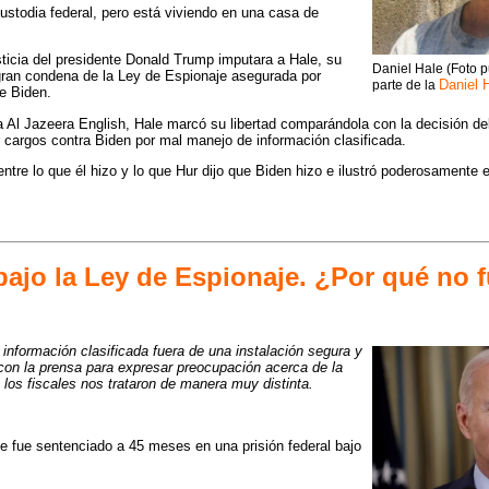
ustodia federal, pero está viviendo en una casa de
icia del presidente Donald Trump imputara a Hale, su
Daniel Hale (Foto p
 gran condena de la Ley de Espionaje asegurada por
Daniel 
parte de la
oe Biden.
 Al Jazeera English, Hale marcó su libertad comparándola con la decisión de
cargos contra Biden por mal manejo de información clasificada.
entre lo que él hizo y lo que Hur dijo que Biden hizo e ilustró poderosamente e
bajo la Ley de Espionaje. ¿Por qué no 
nformación clasificada fuera de una instalación segura y
con la prensa para expresar preocupación acerca de la
 los fiscales nos trataron de manera muy distinta.
ue fue sentenciado a 45 meses en una prisión federal bajo