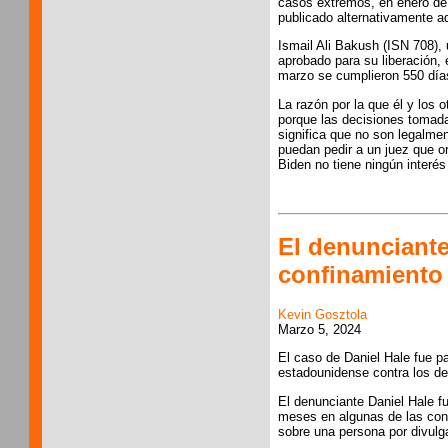
casos extremos, en enero de
publicado alternativamente aq
Ismail Ali Bakush (ISN 708), 
aprobado para su liberación,
marzo se cumplieron 550 día
La razón por la que él y los 
porque las decisiones tomada
significa que no son legalme
puedan pedir a un juez que or
Biden no tiene ningún interés 
El denunciante
confinamiento 
Kevin Gosztola
Marzo 5, 2024
El caso de Daniel Hale fue pa
estadounidense contra los de
El denunciante Daniel Hale fu
meses en algunas de las con
sobre una persona por divulga