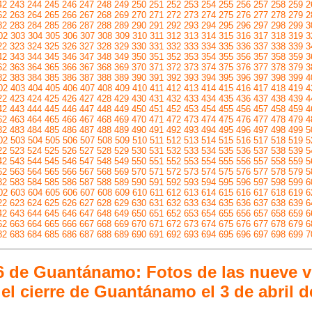
42
243
244
245
246
247
248
249
250
251
252
253
254
255
256
257
258
259
2
62
263
264
265
266
267
268
269
270
271
272
273
274
275
276
277
278
279
2
82
283
284
285
286
287
288
289
290
291
292
293
294
295
296
297
298
299
3
02
303
304
305
306
307
308
309
310
311
312
313
314
315
316
317
318
319
3
22
323
324
325
326
327
328
329
330
331
332
333
334
335
336
337
338
339
3
42
343
344
345
346
347
348
349
350
351
352
353
354
355
356
357
358
359
3
62
363
364
365
366
367
368
369
370
371
372
373
374
375
376
377
378
379
3
82
383
384
385
386
387
388
389
390
391
392
393
394
395
396
397
398
399
4
02
403
404
405
406
407
408
409
410
411
412
413
414
415
416
417
418
419
4
22
423
424
425
426
427
428
429
430
431
432
433
434
435
436
437
438
439
4
42
443
444
445
446
447
448
449
450
451
452
453
454
455
456
457
458
459
4
62
463
464
465
466
467
468
469
470
471
472
473
474
475
476
477
478
479
4
82
483
484
485
486
487
488
489
490
491
492
493
494
495
496
497
498
499
5
02
503
504
505
506
507
508
509
510
511
512
513
514
515
516
517
518
519
5
22
523
524
525
526
527
528
529
530
531
532
533
534
535
536
537
538
539
5
42
543
544
545
546
547
548
549
550
551
552
553
554
555
556
557
558
559
5
62
563
564
565
566
567
568
569
570
571
572
573
574
575
576
577
578
579
5
82
583
584
585
586
587
588
589
590
591
592
593
594
595
596
597
598
599
6
02
603
604
605
606
607
608
609
610
611
612
613
614
615
616
617
618
619
6
22
623
624
625
626
627
628
629
630
631
632
633
634
635
636
637
638
639
6
42
643
644
645
646
647
648
649
650
651
652
653
654
655
656
657
658
659
6
62
663
664
665
666
667
668
669
670
671
672
673
674
675
676
677
678
679
6
82
683
684
685
686
687
688
689
690
691
692
693
694
695
696
697
698
699
7
16 de Guantánamo: Fotos de las nueve vi
el cierre de Guantánamo el 3 de abril d