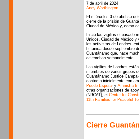
7 de abril de 2024
Andy Worthington
El miércoles 3 de abril se ce
cierre de la prisión de Guan
Ciudad de México y, como ac
Inicié las vigilias el pasado
Unidos, Ciudad de México y v
los activistas de Londres -en
británica desde septiembre de
Guantánamo que, hace muchos
celebraban semanalmente.
Las vigilias de Londres está
miembros de varios grupos d
Guantánamo Justice Campaign
contacto inicialmente con a
Puede Esperar
y
Amnistía In
otras organizaciones de apo
(NRCAT), el
Center for Consti
11th Families for Peaceful T
Cierre Guantá