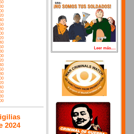
60
80
00
20
40
60
80
00
20
40
60
Leer más....
80
00
20
40
60
80
00
20
40
60
80
00
gilias
e 2024