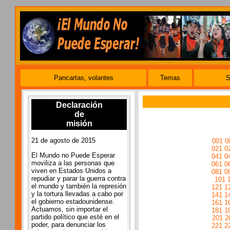
Pancartas, volantes
Temas
S
Declaración
de
misión
21 de agosto de 2015
001
0
021
0
El Mundo no Puede Esperar
041
0
moviliza a las personas que
061
0
viven en Estados Unidos a
081
0
repudiar y parar la guerra contra
101
el mundo y también la represión
121
1
y la tortura llevadas a cabo por
141
1
el gobierno estadounidense.
161
1
Actuamos, sin importar el
181
1
partido político que esté en el
201
2
poder, para denunciar los
221
2