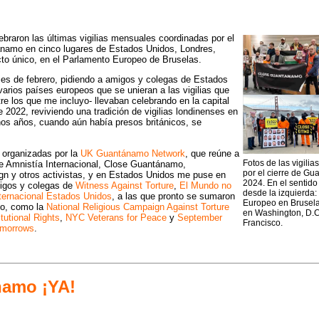
lebraron las últimas vigilias mensuales coordinadas por el
tánamo en cinco lugares de Estados Unidos, Londres,
to único, en el Parlamento Europeo de Bruselas.
 mes de febrero, pidiendo a amigos y colegas de Estados
arios países europeos que se unieran a las vigilias que
tre los que me incluyo- llevaban celebrando en la capital
 2022, reviviendo una tradición de vigilias londinenses en
 años, cuando aún había presos británicos, se
n organizadas por la
UK Guantánamo Network
, que reúne a
Fotos de las vigili
e Amnistía Internacional, Close Guantánamo,
por el cierre de Gu
 y otros activistas, y en Estados Unidos me puse en
2024. En el sentido 
migos y colegas de
Witness Against Torture
,
El Mundo no
desde la izquierda:
ternacional Estados Unidos
, a las que pronto se sumaron
Europeo en Brusela
yo, como la
National Religious Campaign Against Torture
en Washington, D.C
tutional Rights
,
NYC Veterans for Peace
y
September
Francisco.
omorrows
.
namo ¡YA!