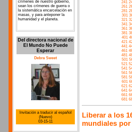
crímenes de nuestro gobierno,
241
2
sean los crímenes de guerra o
261
2
la sistemática encarcelación en
281
2
masas, y para anteponer la
301
3
humanidad y el planeta.
321
3
341
3
361
3
381
3
401
4
Del directora nacional de
421
4
El Mundo No Puede
441
4
Esperar
461
4
481
4
Debra Sweet
501
5
521
5
541
5
561
5
581
5
601
6
621
6
641
6
661
6
681
6
Invitación a traducir al español
Liberar a los 
(Nuevo)
03-15-11
mundiales por 