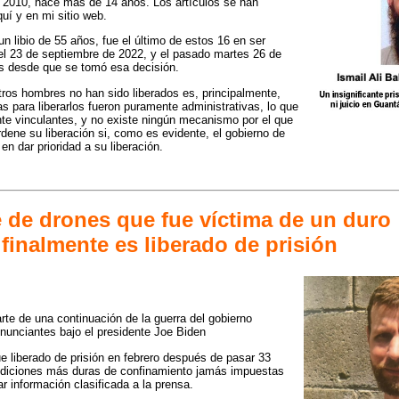
 2010, hace más de 14 años. Los artículos se han
uí y en mi sitio web.
un libio de 55 años, fue el último de estos 16 en ser
 el 23 de septiembre de 2022, y el pasado martes 26 de
s desde que se tomó esa decisión.
otros hombres no han sido liberados es, principalmente,
s para liberarlos fueron puramente administrativas, lo que
nte vinculantes, y no existe ningún mecanismo por el que
dene su liberación si, como es evidente, el gobierno de
en dar prioridad a su liberación.
 de drones que fue víctima de un duro
finalmente es liberado de prisión
rte de una continuación de la guerra del gobierno
nunciantes bajo el presidente Joe Biden
e liberado de prisión en febrero después de pasar 33
diciones más duras de confinamiento jamás impuestas
r información clasificada a la prensa.