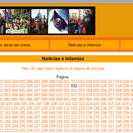
e alzan las voces
Noticias e infamias
Noticias e infamias
Haz clic aquí para regresar al página de entrada
Página:
02
003
004
005
006
007
008
009
010
011
012
013
014
015
016
017
018
019
0
22
023
024
025
026
027
028
029
030
031
032
033
034
035
036
037
038
039
0
42
043
044
045
046
047
048
049
050
051
052
053
054
055
056
057
058
059
0
62
063
064
065
066
067
068
069
070
071
072
073
074
075
076
077
078
079
0
82
083
084
085
086
087
088
089
090
091
092
093
094
095
096
097
098
099
1
102
103
104
105
106
107
108
109
110
111
112
113
114
115
116
117
118
119
12
22
123
124
125
126
127
128
129
130
131
132
133
134
135
136
137
138
139
1
42
143
144
145
146
147
148
149
150
151
152
153
154
155
156
157
158
159
1
62
163
164
165
166
167
168
169
170
171
172
173
174
175
176
177
178
179
1
82
183
184
185
186
187
188
189
190
191
192
193
194
195
196
197
198
199
2
02
203
204
205
206
207
208
209
210
211
212
213
214
215
216
217
218
219
2
22
223
224
225
226
227
228
229
230
231
232
233
234
235
236
237
238
239
2