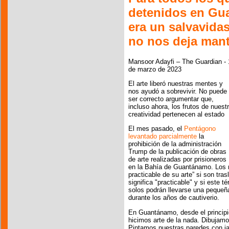
detenidos en Gua
era un salvavida
no nos deja mant
Mansoor Adayfi – The Guardian - 
de marzo de 2023
El arte liberó nuestras mentes y
nos ayudó a sobrevivir. No puede
ser correcto argumentar que,
incluso ahora, los frutos de nuest
creatividad pertenecen al estado
El mes pasado, el
Pentágono
levantado parcialmente
la
prohibición de la administración
Trump de la publicación de obras
de arte realizadas por prisioneros
en la Bahía de Guantánamo. Los r
practicable de su arte” si son tra
significa "practicable" y si este t
solos podrán llevarse una pequeña
durante los años de cautiverio.
En Guantánamo, desde el principi
hicimos arte de la nada. Dibujamo
Pintamos nuestras paredes con j