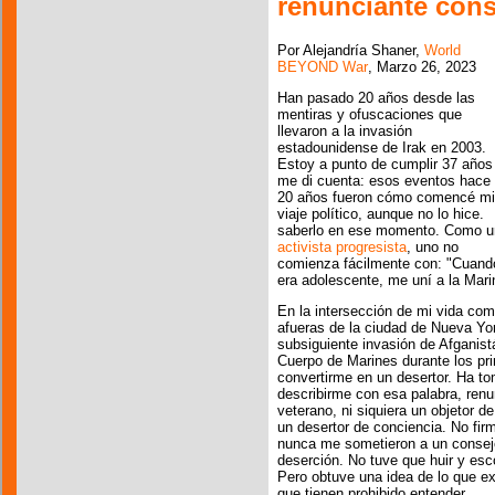
renunciante cons
Por Alejandría Shaner,
World
BEYOND War
, Marzo 26, 2023
Han pasado 20 años desde las
mentiras y ofuscaciones que
llevaron a la invasión
estadounidense de Irak en 2003.
Estoy a punto de cumplir 37 años
me di cuenta: esos eventos hace
20 años fueron cómo comencé mi
viaje político, aunque no lo hice.
saberlo en ese momento. Como u
activista progresista
, uno no
comienza fácilmente con: "Cuand
era adolescente, me uní a la Marin
En la intersección de mi vida com
afueras de la ciudad de Nueva Yor
subsiguiente invasión de Afganist
Cuerpo de Marines durante los pr
convertirme en un desertor. Ha t
describirme con esa palabra, ren
veterano, ni siquiera un objetor d
un desertor de conciencia. No fir
nunca me sometieron a un consejo
deserción. No tuve que huir y esc
Pero obtuve una idea de lo que ex
que tienen prohibido entender.