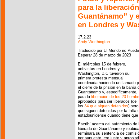
para la liberació
Guantánamo” y el 
en Londres y Was
17.2.23
Andy Worthington
Traducido por El Mundo no Puede
Esperar 28 de marzo de 2023
El miércoles 15 de febrero,
activistas en Londres y
Washington, D.C tuvieron su
primera protesta mensual
coordinada haciendo un llamado p
el cierre de la prisión en la bahía 
Guantánamo y, específicamente,
para la
liberación de los 20 homb
aprobados para ser liberados (de
los
34 que siguen detenidos
) pero
que siguen detenidos por la falta 
estadounidense cuando tiene que v
Escribí acerca del sufrimiento d
liberado de Guantánamo y reubic
terminara su sentencia de comisió
por supuesto, era justo y apropia