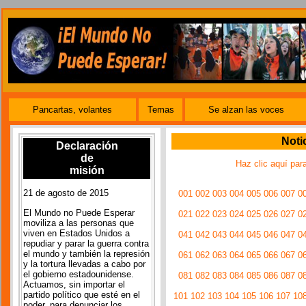
Pancartas, volantes
Temas
Se alzan las voces
Noti
Declaración
de
Haz clic aquí par
misión
21 de agosto de 2015
001
002
003
004
005
006
007
0
El Mundo no Puede Esperar
021
022
023
024
025
026
027
0
moviliza a las personas que
viven en Estados Unidos a
041
042
043
044
045
046
047
0
repudiar y parar la guerra contra
el mundo y también la represión
061
062
063
064
065
066
067
0
y la tortura llevadas a cabo por
el gobierno estadounidense.
081
082
083
084
085
086
087
0
Actuamos, sin importar el
partido político que esté en el
101
102
103
104
105
106
107
10
poder, para denunciar los