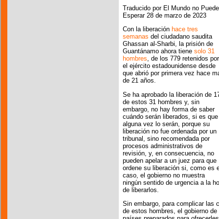
Traducido por El Mundo no Puede
Esperar 28 de marzo de 2023
Con la liberación
hace tres
semanas
del ciudadano saudita
Ghassan al-Sharbi, la prisión de
Guantánamo ahora tiene
solo 31
hombres
, de los 779 retenidos por
el ejército estadounidense desde
que abrió por primera vez hace m
de 21 años.
Se ha aprobado la liberación de 1
de estos 31 hombres y, sin
embargo, no hay forma de saber
cuándo serán liberados, si es que
alguna vez lo serán, porque su
liberación no fue ordenada por un
tribunal, sino recomendada por
procesos administrativos de
revisión, y, en consecuencia, no
pueden apelar a un juez para que
ordene su liberación si, como es e
caso, el gobierno no muestra
ningún sentido de urgencia a la h
de liberarlos.
Sin embargo, para complicar las 
de estos hombres, el gobierno de
países preparados para ofrecerle