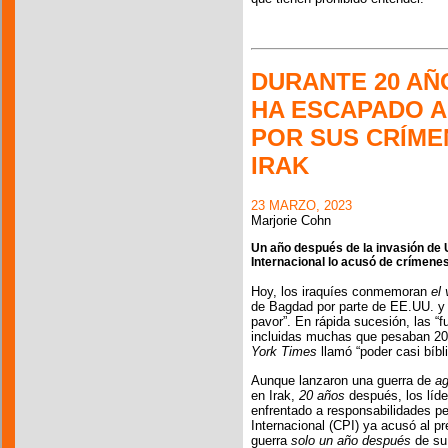
DURANTE 20 AÑ
HA ESCAPADO A
POR SUS CRÍME
IRAK
23 MARZO, 2023
Marjorie Cohn
Un año después de la invasión de U
Internacional lo acusó de crímenes
Hoy, los iraquíes conmemoran
el
de Bagdad por parte de EE.UU. y
pavor”. En rápida sucesión, las “f
incluidas muchas que pesaban 20
York Times
llamó “poder casi bíbli
Aunque lanzaron una guerra de
ag
en Irak,
20 años
después, los líd
enfrentado a responsabilidades pen
Internacional (CPI) ya acusó al p
guerra
solo un año después
de su 