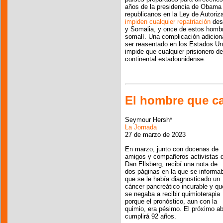
años de la presidencia de Obama l
republicanos en la Ley de Autori
impiden cualquier repatriación
des
y Somalia, y once de estos hombr
somalí. Una complicación adicio
ser reasentado en los Estados Un
impide que cualquier prisionero de
continental estadounidense.
El hombre que c
Seymour Hersh*
La Jornada
27 de marzo de 2023
En marzo, junto con docenas de
amigos y compañeros activistas 
Dan Ellsberg, recibí una nota de
dos páginas en la que se informa
que se le había diagnosticado un
cáncer pancreático incurable y qu
se negaba a recibir quimioterapia
porque el pronóstico, aun con la
quimio, era pésimo. El próximo abr
cumplirá 92 años.