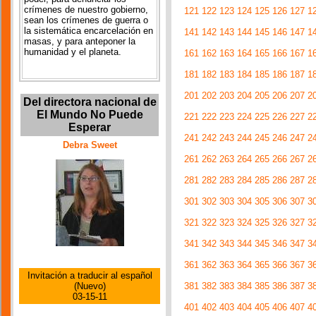
crímenes de nuestro gobierno,
121
122
123
124
125
126
127
1
sean los crímenes de guerra o
la sistemática encarcelación en
141
142
143
144
145
146
147
1
masas, y para anteponer la
humanidad y el planeta.
161
162
163
164
165
166
167
1
181
182
183
184
185
186
187
1
201
202
203
204
205
206
207
2
Del directora nacional de
El Mundo No Puede
221
222
223
224
225
226
227
2
Esperar
241
242
243
244
245
246
247
2
Debra Sweet
261
262
263
264
265
266
267
2
281
282
283
284
285
286
287
2
301
302
303
304
305
306
307
3
321
322
323
324
325
326
327
3
341
342
343
344
345
346
347
3
361
362
363
364
365
366
367
3
Invitación a traducir al español
381
382
383
384
385
386
387
3
(Nuevo)
03-15-11
401
402
403
404
405
406
407
4