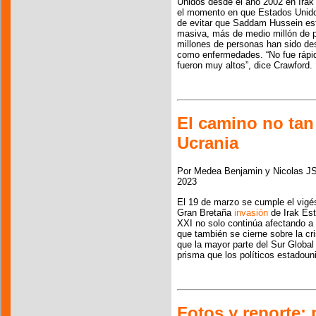
Unidos desde el año 2002 en Irak 
el momento en que Estados Unidos
de evitar que Saddam Hussein es
masiva, más de medio millón de p
millones de personas han sido de
como enfermedades. “No fue rápido
fueron muy altos”, dice Crawford.
El camino no tan
Ucrania
Por Medea Benjamin y Nicolas J
2023
El 19 de marzo se cumple el vigés
Gran Bretaña
invasión
de Irak Est
XXI no solo continúa afectando a l
que también se cierne sobre la cri
que la mayor parte del Sur Global
prisma que los políticos estadoun
Fotos y reporte: